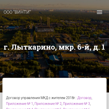
ООО "ВИНТИ"
Togg
г. Лыткарино, мкр. 6-й, д. 1
Договор управления МКД с жителем 2018г.:
Договор
,
Приложение № 1
,
Приложение № 2
,
Приложение № 3
,