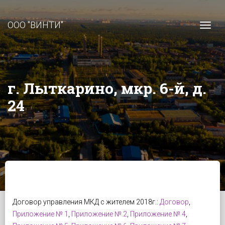
ООО "ВИНТИ"
Togg
г. Лыткарино, мкр. 6-й, д.
24
Договор управления МКД с жителем 2018г.:
Договор
,
Приложение № 1
,
Приложение № 2
,
Приложение № 4
,