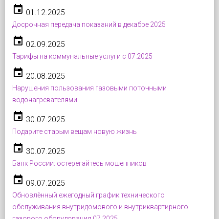
event
01.12.2025
Досрочная передача показаний в декабре 2025
event
02.09.2025
Тарифы на коммунальные услуги с 07.2025
event
20.08.2025
Нарушения пользования газовыми поточными
водонагревателями
event
30.07.2025
Подарите старым вещам новую жизнь
event
30.07.2025
Банк России: остерегайтесь мошенников
event
09.07.2025
Обновлённый ежегодный график технического
обслуживания внутридомового и внутриквартирного
газового оборудования 07.2025