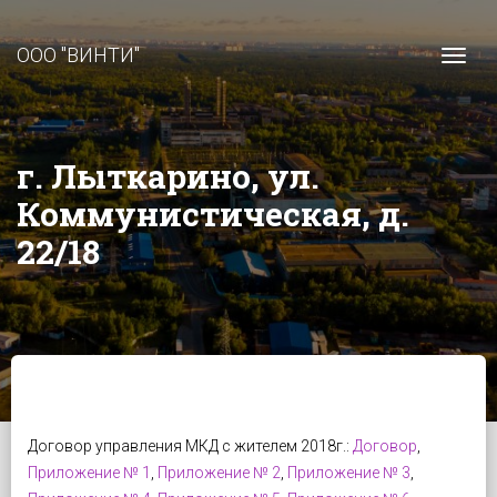
ООО "ВИНТИ"
Togg
г. Лыткарино, ул.
Коммунистическая, д.
22/18
Договор управления МКД с жителем 2018г.:
Договор
,
Приложение № 1
,
Приложение № 2
,
Приложение № 3
,